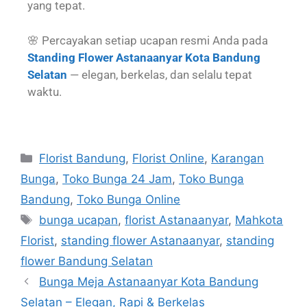
yang tepat.
🌸 Percayakan setiap ucapan resmi Anda pada
Standing Flower Astanaanyar Kota Bandung
Selatan
— elegan, berkelas, dan selalu tepat
waktu.
Florist Bandung
,
Florist Online
,
Karangan
Bunga
,
Toko Bunga 24 Jam
,
Toko Bunga
Bandung
,
Toko Bunga Online
bunga ucapan
,
florist Astanaanyar
,
Mahkota
Florist
,
standing flower Astanaanyar
,
standing
flower Bandung Selatan
Bunga Meja Astanaanyar Kota Bandung
Selatan – Elegan, Rapi & Berkelas