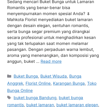
Sedang mencari Buket Bunga untuk Lamaran
Romantis yang benar-benar bisa
menyempurnakan momen spesial Anda? 🌷
Mahkota Florist menyediakan buket lamaran
dengan desain elegan, sentuhan romantis,
serta bunga segar premium yang dirangkai
secara profesional untuk menghadirkan kesan
yang tak terlupakan saat momen melamar
pasangan. Dengan perpaduan warna lembut,
aroma yang menenangkan, dan komposisi yang
anggun, buket …
Read more
Buket Bunga
,
Buket Wisuda
,
Bunga
Anggrek
,
Florist Online
,
Karangan Bunga
,
Toko
Bunga Online
buket bunga Bandung
,
buket bunga
romantis
,
buket lamaran
,
buket lamaran elegan
,