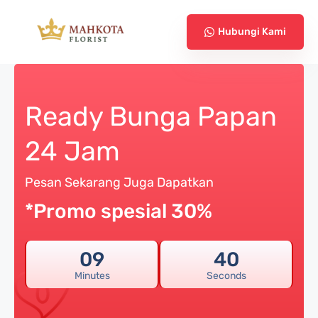
Hubungi Kami
Ready Bunga Papan
24 Jam
Pesan Sekarang Juga Dapatkan
*Promo spesial 30%
09
39
Minutes
Seconds