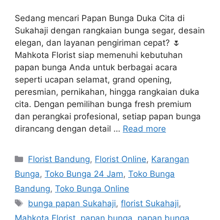
Sedang mencari Papan Bunga Duka Cita di
Sukahaji dengan rangkaian bunga segar, desain
elegan, dan layanan pengiriman cepat? 🌷
Mahkota Florist siap memenuhi kebutuhan
papan bunga Anda untuk berbagai acara
seperti ucapan selamat, grand opening,
peresmian, pernikahan, hingga rangkaian duka
cita. Dengan pemilihan bunga fresh premium
dan perangkai profesional, setiap papan bunga
dirancang dengan detail …
Read more
Florist Bandung
,
Florist Online
,
Karangan
Bunga
,
Toko Bunga 24 Jam
,
Toko Bunga
Bandung
,
Toko Bunga Online
bunga papan Sukahaji
,
florist Sukahaji
,
Mahkota Florist
,
papan bunga
,
papan bunga