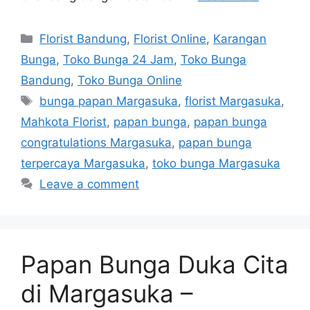
Florist Bandung
,
Florist Online
,
Karangan
Bunga
,
Toko Bunga 24 Jam
,
Toko Bunga
Bandung
,
Toko Bunga Online
bunga papan Margasuka
,
florist Margasuka
,
Mahkota Florist
,
papan bunga
,
papan bunga
congratulations Margasuka
,
papan bunga
terpercaya Margasuka
,
toko bunga Margasuka
Leave a comment
Papan Bunga Duka Cita
di Margasuka –