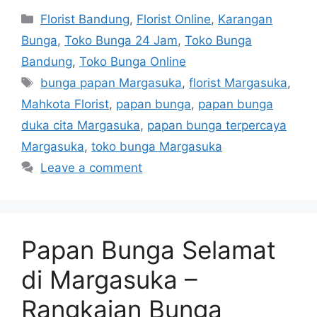
Florist Bandung
,
Florist Online
,
Karangan
Bunga
,
Toko Bunga 24 Jam
,
Toko Bunga
Bandung
,
Toko Bunga Online
bunga papan Margasuka
,
florist Margasuka
,
Mahkota Florist
,
papan bunga
,
papan bunga
duka cita Margasuka
,
papan bunga terpercaya
Margasuka
,
toko bunga Margasuka
Leave a comment
Papan Bunga Selamat
di Margasuka –
Rangkaian Bunga