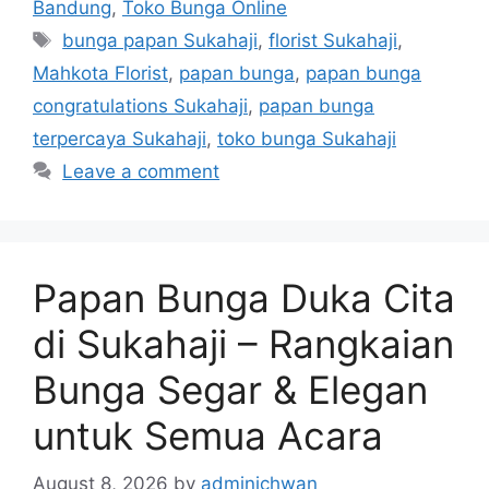
Bandung
,
Toko Bunga Online
bunga papan Sukahaji
,
florist Sukahaji
,
Mahkota Florist
,
papan bunga
,
papan bunga
congratulations Sukahaji
,
papan bunga
terpercaya Sukahaji
,
toko bunga Sukahaji
Leave a comment
Papan Bunga Duka Cita
di Sukahaji – Rangkaian
Bunga Segar & Elegan
untuk Semua Acara
August 8, 2026
by
adminichwan