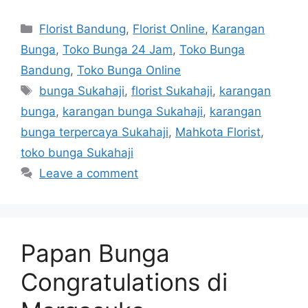
Florist Bandung
,
Florist Online
,
Karangan
Bunga
,
Toko Bunga 24 Jam
,
Toko Bunga
Bandung
,
Toko Bunga Online
bunga Sukahaji
,
florist Sukahaji
,
karangan
bunga
,
karangan bunga Sukahaji
,
karangan
bunga terpercaya Sukahaji
,
Mahkota Florist
,
toko bunga Sukahaji
Leave a comment
Papan Bunga
Congratulations di