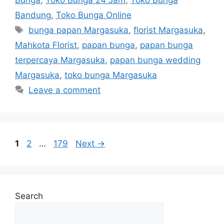
Bunga
,
Toko Bunga 24 Jam
,
Toko Bunga
Bandung
,
Toko Bunga Online
bunga papan Margasuka
,
florist Margasuka
,
Mahkota Florist
,
papan bunga
,
papan bunga
terpercaya Margasuka
,
papan bunga wedding
Margasuka
,
toko bunga Margasuka
Leave a comment
1
2
…
179
Next
→
Search