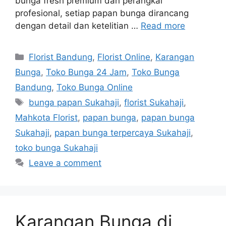
bunga fresh premium dan perangkai
profesional, setiap papan bunga dirancang
dengan detail dan ketelitian …
Read more
Florist Bandung
,
Florist Online
,
Karangan
Bunga
,
Toko Bunga 24 Jam
,
Toko Bunga
Bandung
,
Toko Bunga Online
bunga papan Sukahaji
,
florist Sukahaji
,
Mahkota Florist
,
papan bunga
,
papan bunga
Sukahaji
,
papan bunga terpercaya Sukahaji
,
toko bunga Sukahaji
Leave a comment
Karangan Bunga di