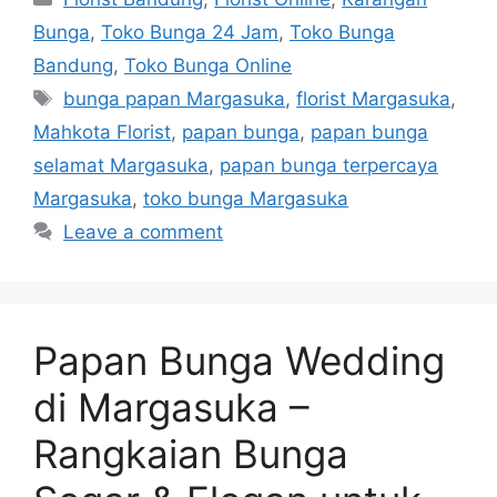
Bunga
,
Toko Bunga 24 Jam
,
Toko Bunga
Bandung
,
Toko Bunga Online
bunga papan Margasuka
,
florist Margasuka
,
Mahkota Florist
,
papan bunga
,
papan bunga
selamat Margasuka
,
papan bunga terpercaya
Margasuka
,
toko bunga Margasuka
Leave a comment
Papan Bunga Wedding
di Margasuka –
Rangkaian Bunga