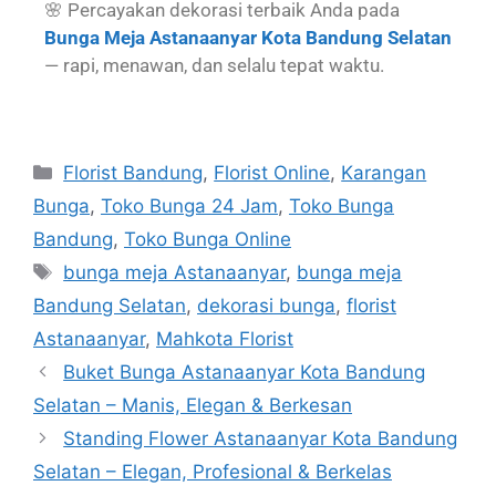
🌸 Percayakan dekorasi terbaik Anda pada
Bunga Meja Astanaanyar Kota Bandung Selatan
— rapi, menawan, dan selalu tepat waktu.
Florist Bandung
,
Florist Online
,
Karangan
Bunga
,
Toko Bunga 24 Jam
,
Toko Bunga
Bandung
,
Toko Bunga Online
bunga meja Astanaanyar
,
bunga meja
Bandung Selatan
,
dekorasi bunga
,
florist
Astanaanyar
,
Mahkota Florist
Buket Bunga Astanaanyar Kota Bandung
Selatan – Manis, Elegan & Berkesan
Standing Flower Astanaanyar Kota Bandung
Selatan – Elegan, Profesional & Berkelas