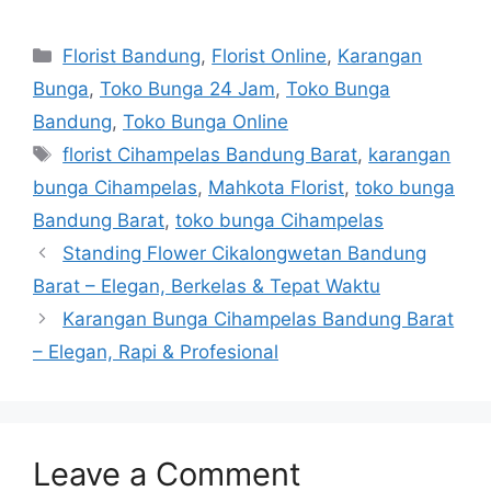
Florist Bandung
,
Florist Online
,
Karangan
Bunga
,
Toko Bunga 24 Jam
,
Toko Bunga
Bandung
,
Toko Bunga Online
florist Cihampelas Bandung Barat
,
karangan
bunga Cihampelas
,
Mahkota Florist
,
toko bunga
Bandung Barat
,
toko bunga Cihampelas
Standing Flower Cikalongwetan Bandung
Barat – Elegan, Berkelas & Tepat Waktu
Karangan Bunga Cihampelas Bandung Barat
– Elegan, Rapi & Profesional
Leave a Comment