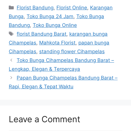
Florist Bandung
,
Florist Online
,
Karangan
Bunga
,
Toko Bunga 24 Jam
,
Toko Bunga
Bandung
,
Toko Bunga Online
florist Bandung Barat
,
karangan bunga
Cihampelas
,
Mahkota Florist
,
papan bunga
Cihampelas
,
standing flower Cihampelas
Toko Bunga Cihampelas Bandung Barat –
Lengkap, Elegan & Terpercaya
Papan Bunga Cihampelas Bandung Barat –
Rapi, Elegan & Tepat Waktu
Leave a Comment