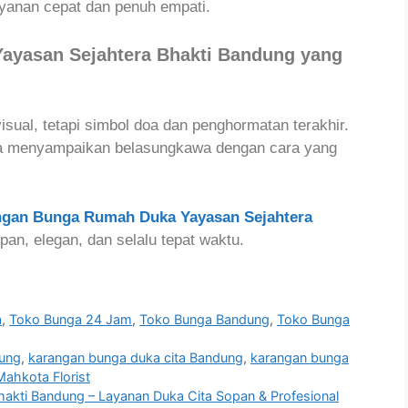
yanan cepat dan penuh empati.
ayasan Sejahtera Bhakti Bandung yang
sual, tetapi simbol doa dan penghormatan terakhir.
da menyampaikan belasungkawa dengan cara yang
ngan Bunga Rumah Duka Yayasan Sejahtera
pan, elegan, dan selalu tepat waktu.
a
,
Toko Bunga 24 Jam
,
Toko Bunga Bandung
,
Toko Bunga
dung
,
karangan bunga duka cita Bandung
,
karangan bunga
Mahkota Florist
akti Bandung – Layanan Duka Cita Sopan & Profesional