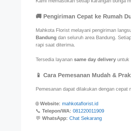
Kami memastikan setiap karangan bunga m
🚚 Pengiriman Cepat ke Rumah Du
Mahkota Florist melayani pengiriman lang
Bandung
dan seluruh area Bandung. Setiap
rapi saat diterima.
Tersedia layanan
same day delivery
untuk 
📱 Cara Pemesanan Mudah & Prak
Pemesanan dapat dilakukan dengan cepat m
🌐
Website:
mahkotaflorist.id
📞
Telepon/WA:
081220011909
💬
WhatsApp:
Chat Sekarang