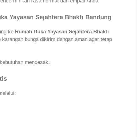
encerminkan rasa hormat dan empati Anda.
ka Yayasan Sejahtera Bhakti Bandung
sung ke
Rumah Duka Yayasan Sejahtera Bhakti
 karangan bunga dikirim dengan aman agar tetap
kebutuhan mendesak.
tis
elalui: