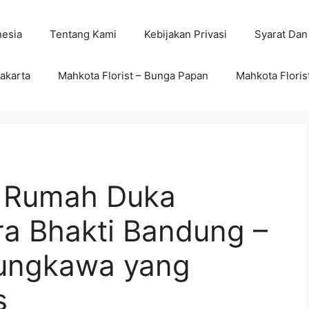
nesia
Tentang Kami
Kebijakan Privasi
Syarat Dan
wakarta
Mahkota Florist – Bunga Papan
Mahkota Floris
 Rumah Duka
ra Bhakti Bandung –
ungkawa yang
s