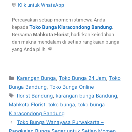
💬
Klik untuk WhatsApp
Percayakan setiap momen istimewa Anda
kepada
Toko Bunga Kiaracondong Bandung
.
Bersama
Mahkota Florist
, hadirkan keindahan
dan makna mendalam di setiap rangkaian bunga
yang Anda pilih. 🌹
Karangan Bunga
,
Toko Bunga 24 Jam
,
Toko
Bunga Bandung
,
Toko Bunga Online
florist Bandung
,
karangan bunga Bandung
,
Mahkota Florist
,
toko bunga
,
toko bunga
Kiaracondong Bandung
Toko Bunga Wanayasa Purwakarta –
Rangkaian Bunga Segar untuk Setiap Momen