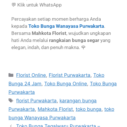
💬 Klik untuk WhatsApp
Percayakan setiap momen berharga Anda
kepada
Toko Bunga Wanayasa Purwakarta
.
Bersama
Mahkota Florist
, wujudkan ungkapan
hati Anda melalui
rangkaian bunga segar
yang
elegan, indah, dan penuh makna. 🌹
Florist Online
,
Florist Purwakarta
,
Toko
Bunga 24 Jam
,
Toko Bunga Online
,
Toko Bunga
Purwakarta
florist Purwakarta
,
karangan bunga
Purwakarta
,
Mahkota Florist
,
toko bunga
,
toko
bunga Wanayasa Purwakarta
Toko Bunga Tegalwaru Purwakarta –