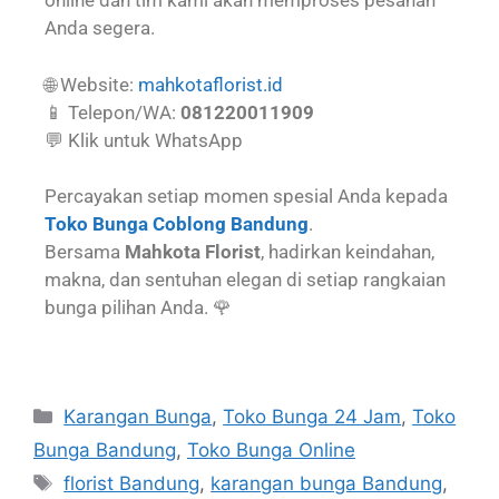
online dan tim kami akan memproses pesanan
Anda segera.
🌐 Website:
mahkotaflorist.id
📱 Telepon/WA:
081220011909
💬 Klik untuk WhatsApp
Percayakan setiap momen spesial Anda kepada
Toko Bunga Coblong Bandung
.
Bersama
Mahkota Florist
, hadirkan keindahan,
makna, dan sentuhan elegan di setiap rangkaian
bunga pilihan Anda. 🌹
Karangan Bunga
,
Toko Bunga 24 Jam
,
Toko
Bunga Bandung
,
Toko Bunga Online
florist Bandung
,
karangan bunga Bandung
,