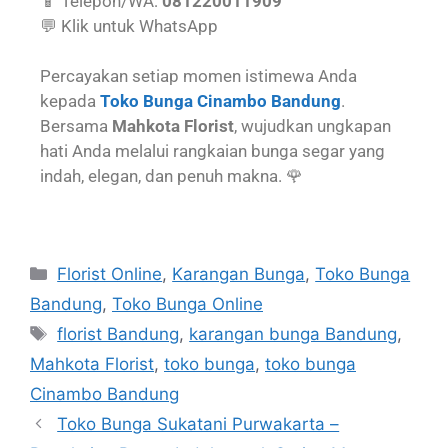
📱 Telepon/WA:
081220011909
💬 Klik untuk WhatsApp
Percayakan setiap momen istimewa Anda
kepada
Toko Bunga Cinambo Bandung
.
Bersama
Mahkota Florist
, wujudkan ungkapan
hati Anda melalui rangkaian bunga segar yang
indah, elegan, dan penuh makna. 🌹
Florist Online
,
Karangan Bunga
,
Toko Bunga
Bandung
,
Toko Bunga Online
florist Bandung
,
karangan bunga Bandung
,
Mahkota Florist
,
toko bunga
,
toko bunga
Cinambo Bandung
Toko Bunga Sukatani Purwakarta –