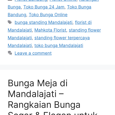
Bunga
,
Toko Bunga 24 Jam
,
Toko Bunga
Bandung
,
Toko Bunga Online
bunga standing Mandalajati
,
florist di
Mandalajati
,
Mahkota Florist
,
standing flower
Mandalajati
,
standing flower terpercaya
Mandalajati
,
toko bunga Mandalajati
Leave a comment
Bunga Meja di
Mandalajati –
Rangkaian Bunga