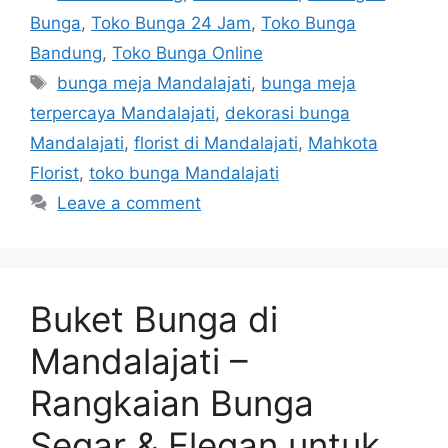
Bunga
,
Toko Bunga 24 Jam
,
Toko Bunga
Bandung
,
Toko Bunga Online
bunga meja Mandalajati
,
bunga meja
terpercaya Mandalajati
,
dekorasi bunga
Mandalajati
,
florist di Mandalajati
,
Mahkota
Florist
,
toko bunga Mandalajati
Leave a comment
Buket Bunga di
Mandalajati –
Rangkaian Bunga
Segar & Elegan untuk