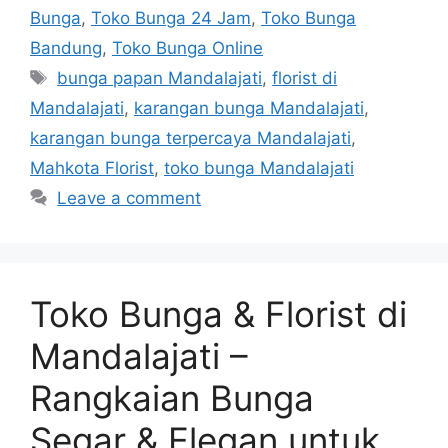
Bunga
,
Toko Bunga 24 Jam
,
Toko Bunga
Bandung
,
Toko Bunga Online
bunga papan Mandalajati
,
florist di
Mandalajati
,
karangan bunga Mandalajati
,
karangan bunga terpercaya Mandalajati
,
Mahkota Florist
,
toko bunga Mandalajati
Leave a comment
Toko Bunga & Florist di
Mandalajati –
Rangkaian Bunga
Segar & Elegan untuk