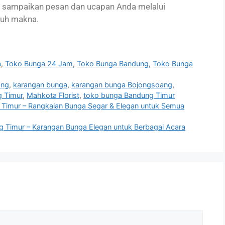
, sampaikan pesan dan ucapan Anda melalui
nuh makna.
a
,
Toko Bunga 24 Jam
,
Toko Bunga Bandung
,
Toko Bunga
ang
,
karangan bunga
,
karangan bunga Bojongsoang
,
 Timur
,
Mahkota Florist
,
toko bunga Bandung Timur
Timur – Rangkaian Bunga Segar & Elegan untuk Semua
Timur – Karangan Bunga Elegan untuk Berbagai Acara