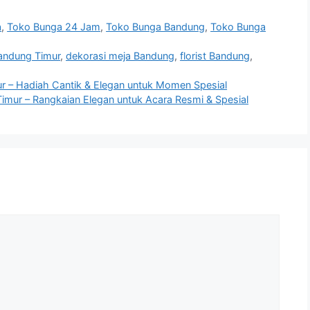
a
,
Toko Bunga 24 Jam
,
Toko Bunga Bandung
,
Toko Bunga
andung Timur
,
dekorasi meja Bandung
,
florist Bandung
,
r – Hadiah Cantik & Elegan untuk Momen Spesial
imur – Rangkaian Elegan untuk Acara Resmi & Spesial