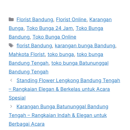
Florist Bandung
,
Florist Online
,
Karangan
Bunga
,
Toko Bunga 24 Jam
,
Toko Bunga
Bandung
,
Toko Bunga Online
florist Bandung
,
karangan bunga Bandung
,
Mahkota Florist
,
toko bunga
,
toko bunga
Bandung Tengah
,
toko bunga Batununggal
Bandung Tengah
Standing Flower Lengkong Bandung Tengah
– Rangkaian Elegan & Berkelas untuk Acara
Spesial
Karangan Bunga Batununggal Bandung
Tengah – Rangkaian Indah & Elegan untuk
Berbagai Acara