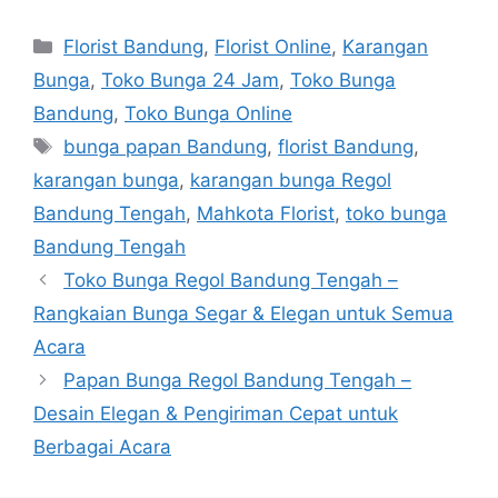
Florist Bandung
,
Florist Online
,
Karangan
Bunga
,
Toko Bunga 24 Jam
,
Toko Bunga
Bandung
,
Toko Bunga Online
bunga papan Bandung
,
florist Bandung
,
karangan bunga
,
karangan bunga Regol
Bandung Tengah
,
Mahkota Florist
,
toko bunga
Bandung Tengah
Toko Bunga Regol Bandung Tengah –
Rangkaian Bunga Segar & Elegan untuk Semua
Acara
Papan Bunga Regol Bandung Tengah –
Desain Elegan & Pengiriman Cepat untuk
Berbagai Acara