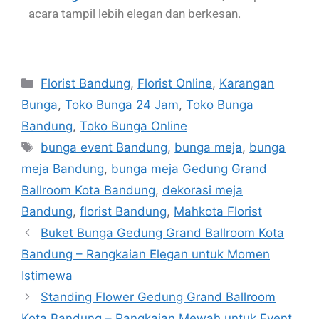
acara tampil lebih elegan dan berkesan.
Florist Bandung
,
Florist Online
,
Karangan
Bunga
,
Toko Bunga 24 Jam
,
Toko Bunga
Bandung
,
Toko Bunga Online
bunga event Bandung
,
bunga meja
,
bunga
meja Bandung
,
bunga meja Gedung Grand
Ballroom Kota Bandung
,
dekorasi meja
Bandung
,
florist Bandung
,
Mahkota Florist
Buket Bunga Gedung Grand Ballroom Kota
Bandung – Rangkaian Elegan untuk Momen
Istimewa
Standing Flower Gedung Grand Ballroom
Kota Bandung – Rangkaian Mewah untuk Event