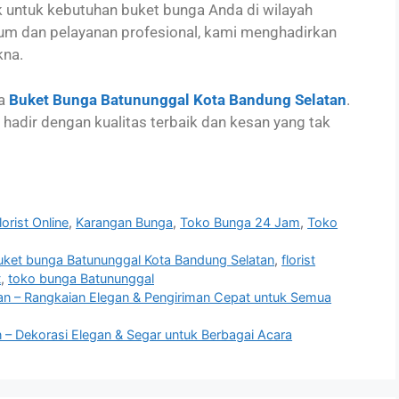
ik untuk kebutuhan buket bunga Anda di wilayah
um dan pelayanan profesional, kami menghadirkan
kna.
a
Buket Bunga Batununggal Kota Bandung Selatan
.
n hadir dengan kualitas terbaik dan kesan yang tak
lorist Online
,
Karangan Bunga
,
Toko Bunga 24 Jam
,
Toko
uket bunga Batununggal Kota Bandung Selatan
,
florist
t
,
toko bunga Batununggal
an – Rangkaian Elegan & Pengiriman Cepat untuk Semua
 – Dekorasi Elegan & Segar untuk Berbagai Acara