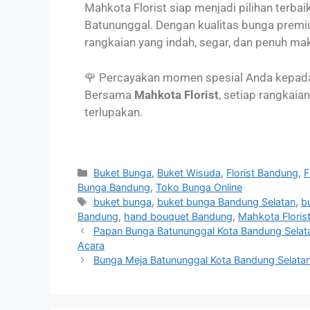
Mahkota Florist siap menjadi pilihan terba
Batununggal. Dengan kualitas bunga premi
rangkaian yang indah, segar, dan penuh ma
🌹 Percayakan momen spesial Anda kepad
Bersama
Mahkota Florist
, setiap rangkaia
terlupakan.
Buket Bunga
,
Buket Wisuda
,
Florist Bandung
,
F
Bunga Bandung
,
Toko Bunga Online
buket bunga
,
buket bunga Bandung Selatan
,
b
Bandung
,
hand bouquet Bandung
,
Mahkota Floris
Papan Bunga Batununggal Kota Bandung Selat
Acara
Bunga Meja Batununggal Kota Bandung Selatan