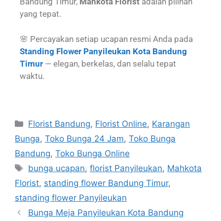
Bandung Timur,
Mahkota Florist
adalah pilihan
yang tepat.
🌸 Percayakan setiap ucapan resmi Anda pada
Standing Flower Panyileukan Kota Bandung
Timur
— elegan, berkelas, dan selalu tepat
waktu.
Florist Bandung
,
Florist Online
,
Karangan
Bunga
,
Toko Bunga 24 Jam
,
Toko Bunga
Bandung
,
Toko Bunga Online
bunga ucapan
,
florist Panyileukan
,
Mahkota
Florist
,
standing flower Bandung Timur
,
standing flower Panyileukan
Bunga Meja Panyileukan Kota Bandung