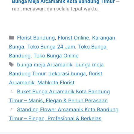
Bunga Meja Arcamanik Kota Bandung Timur
—
rapi, menawan, dan selalu tepat waktu.
Florist Bandung
,
Florist Online
,
Karangan
Bunga
,
Toko Bunga 24 Jam
,
Toko Bunga
Bandung
,
Toko Bunga Online
bunga meja Arcamanik
,
bunga meja
Bandung Timur
,
dekorasi bunga
,
florist
Arcamanik
,
Mahkota Florist
Buket Bunga Arcamanik Kota Bandung
Timur – Manis, Elegan & Penuh Perasaan
Standing Flower Arcamanik Kota Bandung
Timur – Elegan, Profesional & Berkelas