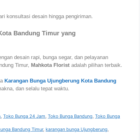
ri konsultasi desain hingga pengiriman.
Kota Bandung Timur yang
gan desain rapi, bunga segar, dan pelayanan
andung Timur,
Mahkota Florist
adalah pilihan terbaik.
da
Karangan Bunga Ujungberung Kota Bandung
akna, dan selalu tepat waktu.
a
,
Toko Bunga 24 Jam
,
Toko Bunga Bandung
,
Toko Bunga
bunga Bandung Timur
,
karangan bunga Ujungberung
,