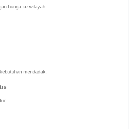
gan bunga ke wilayah:
kebutuhan mendadak.
tis
ui: