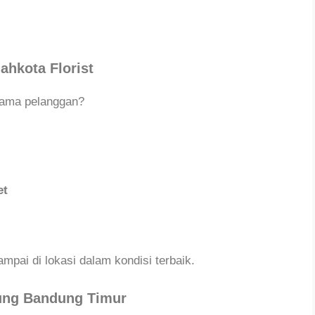
hkota Florist
utama pelanggan?
et
pai di lokasi dalam kondisi terbaik.
rung Bandung Timur