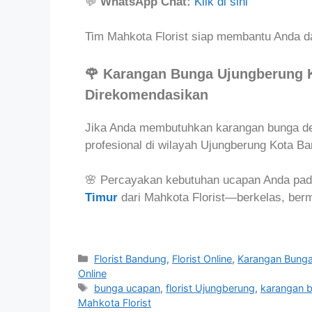
💬
WhatsApp Chat:
Klik di sini
Tim Mahkota Florist siap membantu Anda da
🌹 Karangan Bunga Ujungberung 
Direkomendasikan
Jika Anda membutuhkan karangan bunga den
profesional di wilayah Ujungberung Kota B
🌸 Percayakan kebutuhan ucapan Anda pa
Timur
dari Mahkota Florist—berkelas, berm
Florist Bandung
,
Florist Online
,
Karangan Bung
Online
bunga ucapan
,
florist Ujungberung
,
karangan 
Mahkota Florist