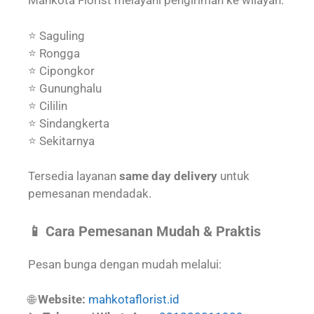
Mahkota Florist melayani pengiriman ke wilayah:
⭐ Saguling
⭐ Rongga
⭐ Cipongkor
⭐ Gununghalu
⭐ Cililin
⭐ Sindangkerta
⭐ Sekitarnya
Tersedia layanan
same day delivery
untuk
pemesanan mendadak.
📱 Cara Pemesanan Mudah & Praktis
Pesan bunga dengan mudah melalui:
🌐
Website:
mahkotaflorist.id