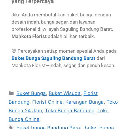
yang Terpercaya
Jika Anda membutuhkan buket bunga dengan
desain indah, bunga segar, dan layanan
profesional di wilayah Saguling Bandung Barat,
Mahkota Florist
adalah pilihan terbaik.
🌸 Percayakan setiap momen spesial Anda pada
Buket Bunga Saguling Bandung Barat
dari
Mahkota Florist—indah, segar, dan penuh kesan.
Buket Bunga
,
Buket Wisuda
,
Florist
Bandung
,
Florist Online
,
Karangan Bunga
,
Toko
Bunga 24 Jam
,
Toko Bunga Bandung
,
Toko
Bunga Online
buket bunga Bandung Barat
,
buket bunga