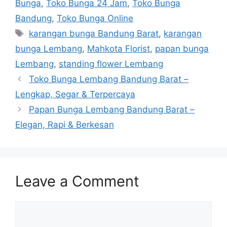
Bunga
,
Toko Bunga 24 Jam
,
Toko Bunga
Bandung
,
Toko Bunga Online
karangan bunga Bandung Barat
,
karangan
bunga Lembang
,
Mahkota Florist
,
papan bunga
Lembang
,
standing flower Lembang
Toko Bunga Lembang Bandung Barat –
Lengkap, Segar & Terpercaya
Papan Bunga Lembang Bandung Barat –
Elegan, Rapi & Berkesan
Leave a Comment