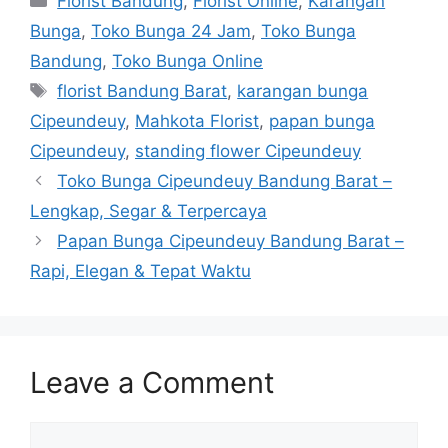
Florist Bandung
,
Florist Online
,
Karangan
Bunga
,
Toko Bunga 24 Jam
,
Toko Bunga
Bandung
,
Toko Bunga Online
florist Bandung Barat
,
karangan bunga
Cipeundeuy
,
Mahkota Florist
,
papan bunga
Cipeundeuy
,
standing flower Cipeundeuy
Toko Bunga Cipeundeuy Bandung Barat –
Lengkap, Segar & Terpercaya
Papan Bunga Cipeundeuy Bandung Barat –
Rapi, Elegan & Tepat Waktu
Leave a Comment