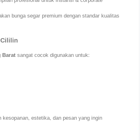
pilan profesional untuk instansi & corporate
kan bunga segar premium dengan standar kualitas
ililin
 Barat
sangat cocok digunakan untuk:
 kesopanan, estetika, dan pesan yang ingin