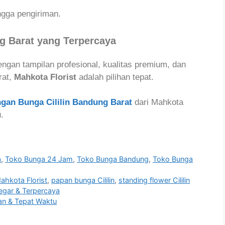
ngga pengiriman.
g Barat yang Terpercaya
gan tampilan profesional, kualitas premium, dan
rat,
Mahkota Florist
adalah pilihan tepat.
gan Bunga Cililin Bandung Barat
dari Mahkota
.
a
,
Toko Bunga 24 Jam
,
Toko Bunga Bandung
,
Toko Bunga
ahkota Florist
,
papan bunga Cililin
,
standing flower Cililin
Segar & Terpercaya
gan & Tepat Waktu