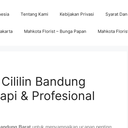
nesia
Tentang Kami
Kebijakan Privasi
Syarat Dan
wakarta
Mahkota Florist – Bunga Papan
Mahkota Floris
Cililin Bandung
api & Profesional
Bandung Barat
untuk menyampaikan ucapan penting