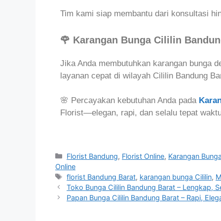
Tim kami siap membantu dari konsultasi hi
🌹 Karangan Bunga Cililin Bandun
Jika Anda membutuhkan karangan bunga den
layanan cepat di wilayah Cililin Bandung Ba
🌸 Percayakan kebutuhan Anda pada
Karan
Florist—elegan, rapi, dan selalu tepat waktu
Florist Bandung
,
Florist Online
,
Karangan Bung
Online
florist Bandung Barat
,
karangan bunga Cililin
,
M
Toko Bunga Cililin Bandung Barat – Lengkap, 
Papan Bunga Cililin Bandung Barat – Rapi, Ele