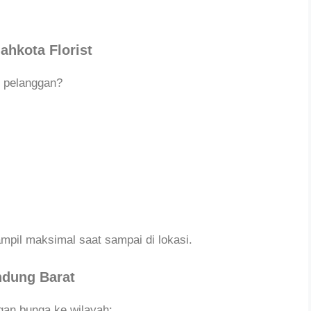
hkota Florist
k pelanggan?
pil maksimal saat sampai di lokasi.
ndung Barat
gan bunga ke wilayah: