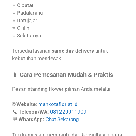
⭐ Cipatat
⭐ Padalarang
⭐ Batujajar
⭐ Cililin
⭐ Sekitarnya
Tersedia layanan
same day delivery
untuk
kebutuhan mendesak.
📱 Cara Pemesanan Mudah & Praktis
Pesan standing flower pilihan Anda melalui:
🌐
Website:
mahkotaflorist.id
📞
Telepon/WA:
081220011909
💬
WhatsApp:
Chat Sekarang
Tim kami siap membantu dari konsultasi hingga