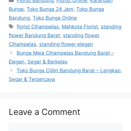
Florist Bandung
,
Florist Online
,
Karangan
Bunga
,
Toko Bunga 24 Jam
,
Toko Bunga
Bandung
,
Toko Bunga Online
florist Cihampelas
,
Mahkota Florist
,
standing
flower Bandung Barat
,
standing flower
Cihampelas
,
standing flower elegan
Bunga Meja Cihampelas Bandung Barat –
Elegan, Segar & Berkelas
Toko Bunga Cililin Bandung Barat – Lengkap,
Segar & Terpercaya
Leave a Comment