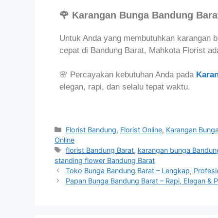
🌹 Karangan Bunga Bandung Bara
Untuk Anda yang membutuhkan karangan bun
cepat di Bandung Barat, Mahkota Florist ada
🌸 Percayakan kebutuhan Anda pada
Kara
elegan, rapi, dan selalu tepat waktu.
Florist Bandung
,
Florist Online
,
Karangan Bung
Online
florist Bandung Barat
,
karangan bunga Bandun
standing flower Bandung Barat
Toko Bunga Bandung Barat – Lengkap, Profesi
Papan Bunga Bandung Barat – Rapi, Elegan & 