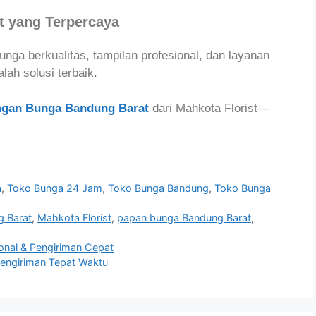
t yang Terpercaya
ga berkualitas, tampilan profesional, dan layanan
lah solusi terbaik.
ngan Bunga Bandung Barat
dari Mahkota Florist—
a
,
Toko Bunga 24 Jam
,
Toko Bunga Bandung
,
Toko Bunga
g Barat
,
Mahkota Florist
,
papan bunga Bandung Barat
,
onal & Pengiriman Cepat
Pengiriman Tepat Waktu