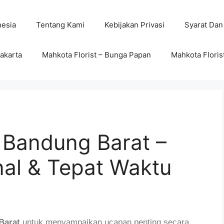
nesia
Tentang Kami
Kebijakan Privasi
Syarat Dan
wakarta
Mahkota Florist – Bunga Papan
Mahkota Floris
Bandung Barat –
nal & Tepat Waktu
Barat
untuk menyampaikan ucapan penting secara