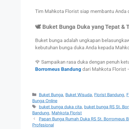
Tim Mahkota Florist siap membantu Anda d
🕊️ Buket Bunga Duka yang Tepat & 
Buket bunga adalah ungkapan belasungka
kebutuhan bunga duka Anda kepada Mahkot
🌹 Sampaikan rasa duka dengan penuh ketu
Borromeus Bandung
dari Mahkota Florist 
Buket Bunga
,
Buket Wisuda
,
Florist Bandung
,
F
Bunga Online
buket bunga duka cita
,
buket bunga RS St. B
Bandung
,
Mahkota Florist
Papan Bunga Rumah Duka RS St. Borromeus 
Profesional