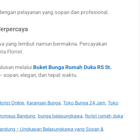
engan pelayanan yang sopan dan profesional.
Terpercaya
wa yang lembut namun bermakna. Percayakan
a Florist.
lusan melalui
Buket Bunga Rumah Duka RS St.
— sopan, elegan, dan tepat waktu.
lorist Online
,
Karangan Bunga
,
Toko Bunga 24 Jam
,
Toko
orromeus Bandung
,
bunga belasungkawa
,
florist rumah duka
Bandung – Ungkapan Belasungkawa yang Sopan &