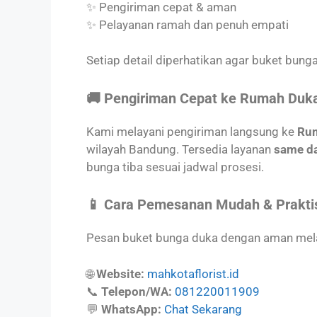
✨ Pengiriman cepat & aman
✨ Pelayanan ramah dan penuh empati
Setiap detail diperhatikan agar buket bunga
🚚 Pengiriman Cepat ke Rumah Duk
Kami melayani pengiriman langsung ke
Rum
wilayah Bandung. Tersedia layanan
same da
bunga tiba sesuai jadwal prosesi.
📱 Cara Pemesanan Mudah & Prakti
Pesan buket bunga duka dengan aman mela
🌐
Website:
mahkotaflorist.id
📞
Telepon/WA:
081220011909
💬
WhatsApp:
Chat Sekarang