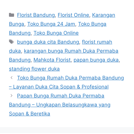
Florist Bandung
,
Florist Online
,
Karangan
Bunga
,
Toko Bunga 24 Jam
,
Toko Bunga
Bandung
,
Toko Bunga Online
bunga duka cita Bandung
,
florist rumah
duka
,
karangan bunga Rumah Duka Permaba
Bandung
,
Mahkota Florist
,
papan bunga duka
,
standing flower duka
Toko Bunga Rumah Duka Permaba Bandung
– Layanan Duka Cita Sopan & Profesional
Papan Bunga Rumah Duka Permaba
Bandung – Ungkapan Belasungkawa yang
Sopan & Beretika