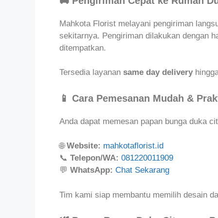
🚚 Pengiriman Cepat ke Rumah D
Mahkota Florist melayani pengiriman lang
sekitarnya. Pengiriman dilakukan dengan ha
ditempatkan.
Tersedia layanan
same day delivery
hingga
📱 Cara Pemesanan Mudah & Prak
Anda dapat memesan papan bunga duka cit
🌐
Website:
mahkotaflorist.id
📞
Telepon/WA:
081220011909
💬
WhatsApp:
Chat Sekarang
Tim kami siap membantu memilih desain da