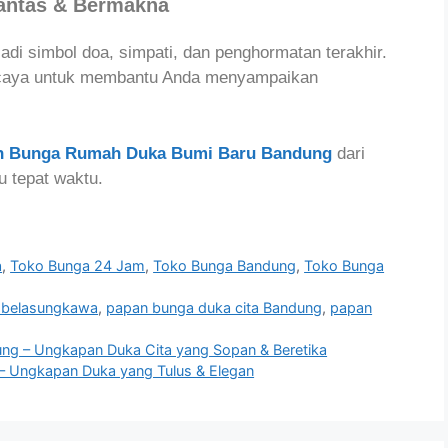
Pantas & Bermakna
i simbol doa, simpati, dan penghormatan terakhir.
percaya untuk membantu Anda menyampaikan
n Bunga Rumah Duka Bumi Baru Bandung
dari
u tepat waktu.
a
,
Toko Bunga 24 Jam
,
Toko Bunga Bandung
,
Toko Bunga
 belasungkawa
,
papan bunga duka cita Bandung
,
papan
g – Ungkapan Duka Cita yang Sopan & Beretika
– Ungkapan Duka yang Tulus & Elegan