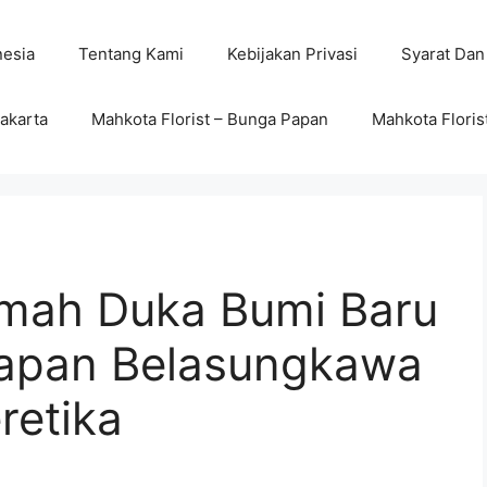
nesia
Tentang Kami
Kebijakan Privasi
Syarat Dan
wakarta
Mahkota Florist – Bunga Papan
Mahkota Floris
mah Duka Bumi Baru
apan Belasungkawa
retika