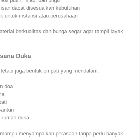
si putih, hijau, dan ungu
lisan dapat disesuaikan kebutuhan
 untuk instansi atau perusahaan
erial berkualitas dan bunga segar agar tampil layak
asana Duka
tetapi juga bentuk empati yang mendalam:
n doa
mai
ati
santun
a rumah duka
a mampu menyampaikan perasaan tanpa perlu banyak