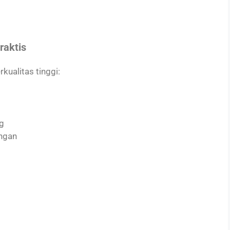
raktis
rkualitas tinggi:
g
ngan