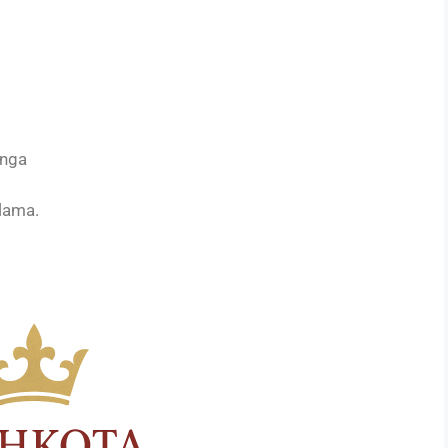
unga
 lama.