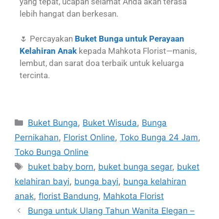
yang tepat, ucapan selamat Anda akan terasa
lebih hangat dan berkesan.
🌷 Percayakan
Buket Bunga untuk Perayaan
Kelahiran Anak
kepada Mahkota Florist—manis,
lembut, dan sarat doa terbaik untuk keluarga
tercinta.
Buket Bunga
,
Buket Wisuda
,
Bunga
Pernikahan
,
Florist Online
,
Toko Bunga 24 Jam
,
Toko Bunga Online
buket baby born
,
buket bunga segar
,
buket
kelahiran bayi
,
bunga bayi
,
bunga kelahiran
anak
,
florist Bandung
,
Mahkota Florist
Bunga untuk Ulang Tahun Wanita Elegan –