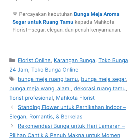
🌹 Percayakan kebutuhan
Bunga Meja Aroma
Segar untuk Ruang Tamu
kepada Mahkota
Florist—segar, elegan, dan penuh kenyamanan.
Florist Online
,
Karangan Bunga
,
Toko Bunga
24 Jam
,
Toko Bunga Online
bunga meja ruang tamu
,
bunga meja segar
,
bunga meja wangi alami
,
dekorasi ruang tamu
,
florist profesional
,
Mahkota Florist
Standing Flower untuk Pernikahan Indoor –
Elegan, Romantis, & Berkelas
Rekomendasi Bunga untuk Hari Lamaran –
Pilihan Cantik & Penuh Makna untuk Momen