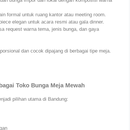
uan bunga impor dan lokal dengan komposisi warna
in formal untuk ruang kantor atau meeting room.
iece elegan untuk acara resmi atau gala dinner.
sa request warna tema, jenis bunga, dan gaya
oporsional dan cocok dipajang di berbagai tipe meja.
ebagai Toko Bunga Meja Mewah
njadi pilihan utama di Bandung:
ngan