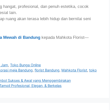
angat, profesional, dan penuh estetika, cocok
sial lain.
ap ruang akan terasa lebih hidup dan bernilai seni
a Mewah di Bandung
kepada Mahkota Florist—
4 Jam
,
Toko Bunga Online
orasi meja Bandung
,
florist Bandung
,
Mahkota Florist
,
toko
imbol Sukses & Awal yang Menggembirakan
ampil Profesional, Elegan, & Berkelas