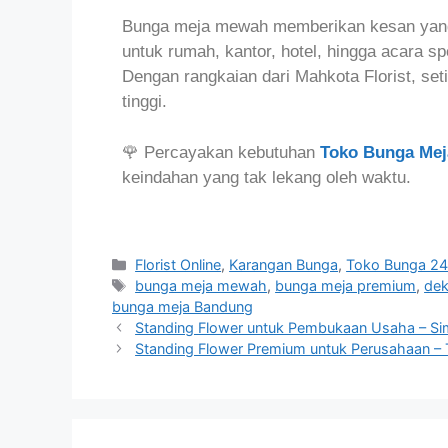
Bunga meja mewah memberikan kesan yang h
untuk rumah, kantor, hotel, hingga acara spe
Dengan rangkaian dari Mahkota Florist, seti
tinggi.
🌹 Percayakan kebutuhan
Toko Bunga Mej
keindahan yang tak lekang oleh waktu.
Florist Online
,
Karangan Bunga
,
Toko Bunga 2
bunga meja mewah
,
bunga meja premium
,
dek
bunga meja Bandung
Standing Flower untuk Pembukaan Usaha – S
Standing Flower Premium untuk Perusahaan – T