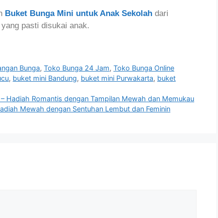
n
Buket Bunga Mini untuk Anak Sekolah
dari
yang pasti disukai anak.
angan Bunga
,
Toko Bunga 24 Jam
,
Toko Bunga Online
ucu
,
buket mini Bandung
,
buket mini Purwakarta
,
buket
a – Hadiah Romantis dengan Tampilan Mewah dan Memukau
– Hadiah Mewah dengan Sentuhan Lembut dan Feminin