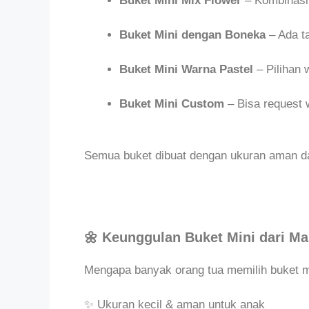
Buket Mini Mix Flower
– Kombinasi 
Buket Mini dengan Boneka
– Ada ta
Buket Mini Warna Pastel
– Pilihan 
Buket Mini Custom
– Bisa request 
Semua buket dibuat dengan ukuran aman dan
🌼 Keunggulan Buket Mini dari Ma
Mengapa banyak orang tua memilih buket mi
✨ Ukuran kecil & aman untuk anak