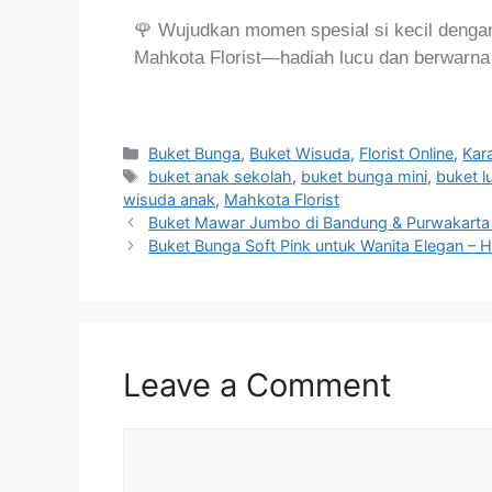
🌹 Wujudkan momen spesial si kecil denga
Mahkota Florist—hadiah lucu dan berwarna 
Buket Bunga
,
Buket Wisuda
,
Florist Online
,
Kar
buket anak sekolah
,
buket bunga mini
,
buket l
wisuda anak
,
Mahkota Florist
Buket Mawar Jumbo di Bandung & Purwakart
Buket Bunga Soft Pink untuk Wanita Elegan 
Leave a Comment