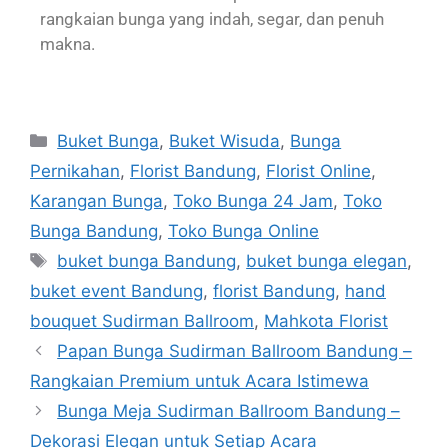
rangkaian bunga yang indah, segar, dan penuh
makna.
Buket Bunga
,
Buket Wisuda
,
Bunga
Pernikahan
,
Florist Bandung
,
Florist Online
,
Karangan Bunga
,
Toko Bunga 24 Jam
,
Toko
Bunga Bandung
,
Toko Bunga Online
buket bunga Bandung
,
buket bunga elegan
,
buket event Bandung
,
florist Bandung
,
hand
bouquet Sudirman Ballroom
,
Mahkota Florist
Papan Bunga Sudirman Ballroom Bandung –
Rangkaian Premium untuk Acara Istimewa
Bunga Meja Sudirman Ballroom Bandung –
Dekorasi Elegan untuk Setiap Acara