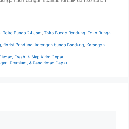
 bunga hadir dengan kualitas terbaik dan sentuhan
a
,
Toko Bunga 24 Jam
,
Toko Bunga Bandung
,
Toko Bunga
g
,
florist Bandung
,
karangan bunga Bandung
,
Karangan
egan, Fresh, & Siap Kirim Cepat
egan, Premium, & Pengiriman Cepat