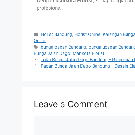
Dengan
Mahkota Florist
, setiap rangkaian
profesional.
Florist Bandung
,
Florist Online
,
Karangan Bung
Online
bunga papan Bandung
,
bunga ucapan Bandun
Bunga Jalan Dago
,
Mahkota Florist
Toko Bunga Jalan Dago Bandung – Rangkaian El
Papan Bunga Jalan Dago Bandung – Desain El
Leave a Comment