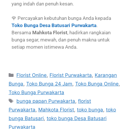
yang indah dan penuh kesan.
🌹 Percayakan kebutuhan bunga Anda kepada
Toko Bunga Desa Batusari Purwakarta
.
Bersama
Mahkota Florist
, hadirkan rangkaian
bunga segar, mewah, dan penuh makna untuk
setiap momen istimewa Anda.
Florist Online
,
Florist Purwakarta
,
Karangan
Bunga
,
Toko Bunga 24 Jam
,
Toko Bunga Online
,
Toko Bunga Purwakarta
bunga papan Purwakarta
,
florist
Purwakarta
,
Mahkota Florist
,
toko bunga
,
toko
bunga Batusari
,
toko bunga Desa Batusari
Purwakarta