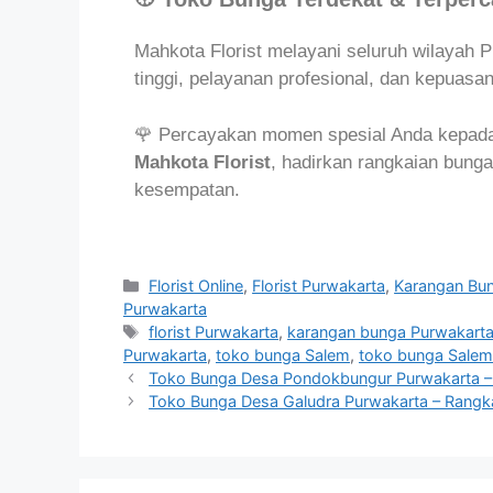
Mahkota Florist melayani seluruh wilayah 
tinggi, pelayanan profesional, dan kepuasa
🌹 Percayakan momen spesial Anda kepad
Mahkota Florist
, hadirkan rangkaian bunga
kesempatan.
Florist Online
,
Florist Purwakarta
,
Karangan Bu
Purwakarta
florist Purwakarta
,
karangan bunga Purwakart
Purwakarta
,
toko bunga Salem
,
toko bunga Salem
Toko Bunga Desa Pondokbungur Purwakarta – 
Toko Bunga Desa Galudra Purwakarta – Rangk