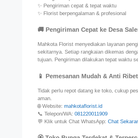
✨ Pengiriman cepat & tepat waktu
✨ Florist berpengalaman & profesional
🚚 Pengiriman Cepat ke Desa Sal
Mahkota Florist menyediakan layanan peng
sekitarnya. Setiap rangkaian dikemas denga
tujuan. Pengiriman dilakukan tepat waktu s
📱 Pemesanan Mudah & Anti Ribet
Tidak perlu repot datang ke toko, cukup p
aman.
🌐 Website:
mahkotaflorist.id
📞 Telepon/WA:
081220011909
💬 Klik untuk Chat WhatsApp:
Chat Sekara
🏵️ Toko Bunga Terdekat & Terper