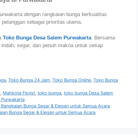
Purwakarta dengan rangkaian bunga berkualitas
n pelanggan sebagai prioritas utama.
a
Toko Bunga Desa Salem Purwakarta
. Bersama
 indah, segar, dan penuh makna untuk setiap
nga
,
Toko Bunga 24 Jam
,
Toko Bunga Online
,
Toko Bunga
a
,
Mahkota Florist
,
toko bunga
,
toko bunga Desa Salem
 Purwakarta
Rangkaian Bunga Segar & Elegan untuk Semua Acara
aian Bunga Segar & Elegan untuk Semua Acara