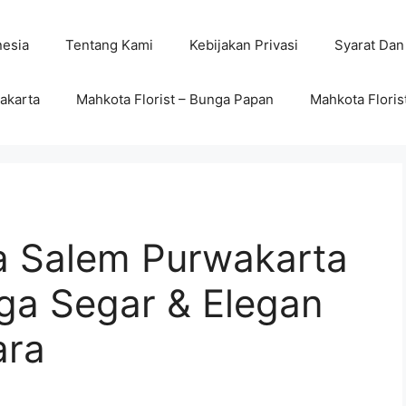
nesia
Tentang Kami
Kebijakan Privasi
Syarat Dan
wakarta
Mahkota Florist – Bunga Papan
Mahkota Floris
a Salem Purwakarta
ga Segar & Elegan
ara