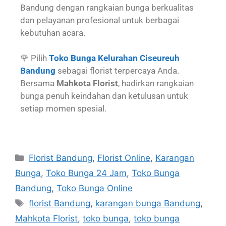
Bandung dengan rangkaian bunga berkualitas
dan pelayanan profesional untuk berbagai
kebutuhan acara.
🌹 Pilih
Toko Bunga Kelurahan Ciseureuh
Bandung
sebagai florist terpercaya Anda.
Bersama
Mahkota Florist
, hadirkan rangkaian
bunga penuh keindahan dan ketulusan untuk
setiap momen spesial.
Florist Bandung
,
Florist Online
,
Karangan
Bunga
,
Toko Bunga 24 Jam
,
Toko Bunga
Bandung
,
Toko Bunga Online
florist Bandung
,
karangan bunga Bandung
,
Mahkota Florist
,
toko bunga
,
toko bunga