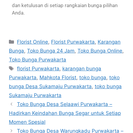
dan ketulusan di setiap rangkaian bunga pilihan
Anda.
Florist Online
,
Florist Purwakarta
,
Karangan
Bunga
,
Toko Bunga 24 Jam
,
Toko Bunga Online
,
Toko Bunga Purwakarta
florist Purwakarta
,
karangan bunga
Purwakarta
,
Mahkota Florist
,
toko bunga
,
toko
bunga Desa Sukamaju Purwakarta
,
toko bunga
Sukamaju Purwakarta
Toko Bunga Desa Selaawi Purwakarta –
Hadirkan Keindahan Bunga Segar untuk Setiap
Momen Spesial
Toko Bunga Desa Warungkadu Purwakarta –