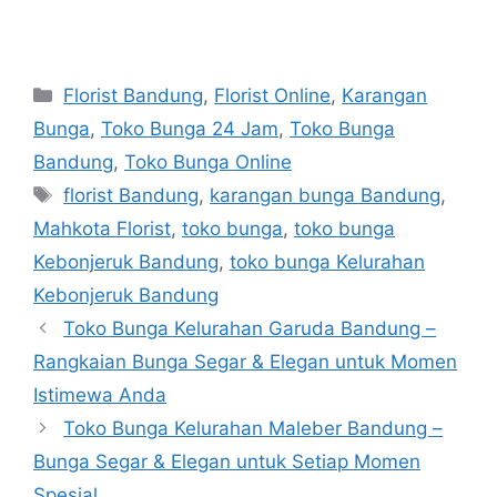
Florist Bandung
,
Florist Online
,
Karangan
Bunga
,
Toko Bunga 24 Jam
,
Toko Bunga
Bandung
,
Toko Bunga Online
florist Bandung
,
karangan bunga Bandung
,
Mahkota Florist
,
toko bunga
,
toko bunga
Kebonjeruk Bandung
,
toko bunga Kelurahan
Kebonjeruk Bandung
Toko Bunga Kelurahan Garuda Bandung –
Rangkaian Bunga Segar & Elegan untuk Momen
Istimewa Anda
Toko Bunga Kelurahan Maleber Bandung –
Bunga Segar & Elegan untuk Setiap Momen
Spesial