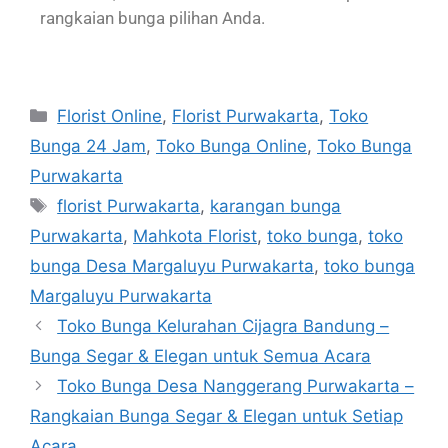
rangkaian bunga pilihan Anda.
Florist Online
,
Florist Purwakarta
,
Toko
Bunga 24 Jam
,
Toko Bunga Online
,
Toko Bunga
Purwakarta
florist Purwakarta
,
karangan bunga
Purwakarta
,
Mahkota Florist
,
toko bunga
,
toko
bunga Desa Margaluyu Purwakarta
,
toko bunga
Margaluyu Purwakarta
Toko Bunga Kelurahan Cijagra Bandung –
Bunga Segar & Elegan untuk Semua Acara
Toko Bunga Desa Nanggerang Purwakarta –
Rangkaian Bunga Segar & Elegan untuk Setiap
Acara