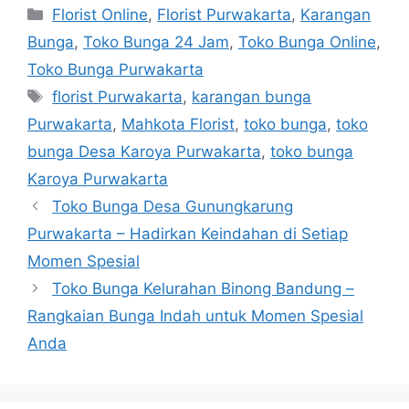
Florist Online
,
Florist Purwakarta
,
Karangan
Bunga
,
Toko Bunga 24 Jam
,
Toko Bunga Online
,
Toko Bunga Purwakarta
florist Purwakarta
,
karangan bunga
Purwakarta
,
Mahkota Florist
,
toko bunga
,
toko
bunga Desa Karoya Purwakarta
,
toko bunga
Karoya Purwakarta
Toko Bunga Desa Gunungkarung
Purwakarta – Hadirkan Keindahan di Setiap
Momen Spesial
Toko Bunga Kelurahan Binong Bandung –
Rangkaian Bunga Indah untuk Momen Spesial
Anda