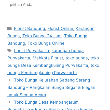
pilihan Anda.
Florist Bandung
,
Florist Online
,
Karangan
Bunga
,
Toko Bunga 24 Jam
,
Toko Bunga
Bandung
,
Toko Bunga Online
florist Purwakarta
,
karangan bunga
Purwakarta
,
Mahkota Florist
,
toko bunga
,
toko
bunga Desa Kembangkuning Purwakarta
,
toko
bunga Kembangkuning Purwakarta
Toko Bunga Kelurahan Sadang Serang
Bandung – Rangkaian Bunga Segar & Elegan
untuk Semua Acara
Toko Bunga Desa Kembangarum
Purwakarta – Bunga Segar & Desain Elegan