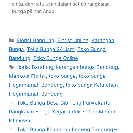
cinta, dan ketulusan dalam setiap rangkaian
bunga pilihan Anda.
Florist Bandung
,
Florist Online
,
Karangan
Bunga
,
Toko Bunga 24 Jam
,
Toko Bunga
Bandung
,
Toko Bunga Online
florist Bandung
,
karangan bunga Bandung
,
Mahkota Florist
,
toko bunga
,
toko bunga
Hegarmanah Bandung
,
toko bunga Kelurahan
Hegarmanah Bandung
Toko Bunga Desa Cibinong Purwakarta –
Rangkaian Bunga Segar untuk Setiap Momen
Istimewa
Toko Bunga Kelurahan Ledeng Bandung –