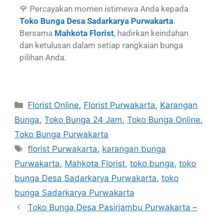
🌹 Percayakan momen istimewa Anda kepada
Toko Bunga Desa Sadarkarya Purwakarta
.
Bersama
Mahkota Florist
, hadirkan keindahan
dan ketulusan dalam setiap rangkaian bunga
pilihan Anda.
Florist Online
,
Florist Purwakarta
,
Karangan
Bunga
,
Toko Bunga 24 Jam
,
Toko Bunga Online
,
Toko Bunga Purwakarta
florist Purwakarta
,
karangan bunga
Purwakarta
,
Mahkota Florist
,
toko bunga
,
toko
bunga Desa Sadarkarya Purwakarta
,
toko
bunga Sadarkarya Purwakarta
Toko Bunga Desa Pasirjambu Purwakarta –