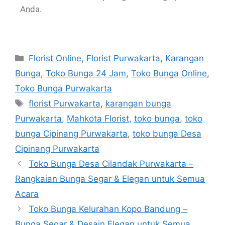
Anda.
Florist Online
,
Florist Purwakarta
,
Karangan
Bunga
,
Toko Bunga 24 Jam
,
Toko Bunga Online
,
Toko Bunga Purwakarta
florist Purwakarta
,
karangan bunga
Purwakarta
,
Mahkota Florist
,
toko bunga
,
toko
bunga Cipinang Purwakarta
,
toko bunga Desa
Cipinang Purwakarta
Toko Bunga Desa Cilandak Purwakarta –
Rangkaian Bunga Segar & Elegan untuk Semua
Acara
Toko Bunga Kelurahan Kopo Bandung –
Bunga Segar & Desain Elegan untuk Semua